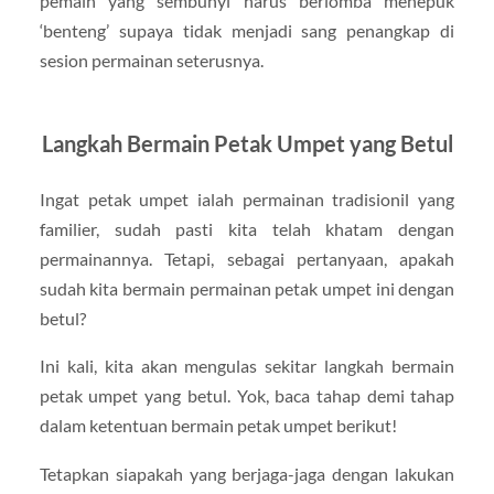
pemain yang sembunyi harus berlomba menepuk
‘benteng’ supaya tidak menjadi sang penangkap di
sesion permainan seterusnya.
Langkah Bermain Petak Umpet yang Betul
Ingat petak umpet ialah permainan tradisionil yang
familier, sudah pasti kita telah khatam dengan
permainannya. Tetapi, sebagai pertanyaan, apakah
sudah kita bermain permainan petak umpet ini dengan
betul?
Ini kali, kita akan mengulas sekitar langkah bermain
petak umpet yang betul. Yok, baca tahap demi tahap
dalam ketentuan bermain petak umpet berikut!
Tetapkan siapakah yang berjaga-jaga dengan lakukan