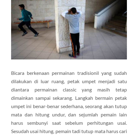
Bicara berkenaan permainan tradisionil yang sudah
dilakukan di luar ruang, petak umpet menjadi satu
diantara permainan classic yang masih tetap
dimainkan sampai sekarang. Langkah bermain petak
umpet ini benar-benar sederhana, seorang akan tutup
mata dan hitung undur, dan sejumlah pemain lain
harus sembunyi saat sebelum perhitungan usai.
Sesudah usai hitung, pemain tadi tutup mata harus cari