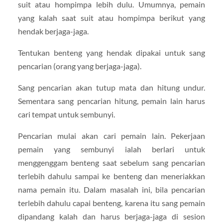
suit atau hompimpa lebih dulu. Umumnya, pemain
yang kalah saat suit atau hompimpa berikut yang
hendak berjaga-jaga.
Tentukan benteng yang hendak dipakai untuk sang
pencarian (orang yang berjaga-jaga).
Sang pencarian akan tutup mata dan hitung undur.
Sementara sang pencarian hitung, pemain lain harus
cari tempat untuk sembunyi.
Pencarian mulai akan cari pemain lain. Pekerjaan
pemain yang sembunyi ialah berlari untuk
menggenggam benteng saat sebelum sang pencarian
terlebih dahulu sampai ke benteng dan meneriakkan
nama pemain itu. Dalam masalah ini, bila pencarian
terlebih dahulu capai benteng, karena itu sang pemain
dipandang kalah dan harus berjaga-jaga di sesion