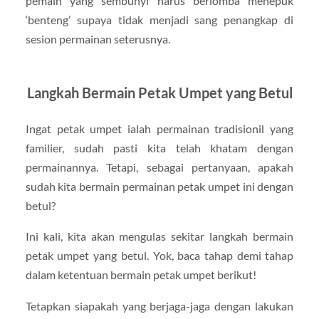
pemain yang sembunyi harus berlomba menepuk
‘benteng’ supaya tidak menjadi sang penangkap di
sesion permainan seterusnya.
Langkah Bermain Petak Umpet yang Betul
Ingat petak umpet ialah permainan tradisionil yang
familier, sudah pasti kita telah khatam dengan
permainannya. Tetapi, sebagai pertanyaan, apakah
sudah kita bermain permainan petak umpet ini dengan
betul?
Ini kali, kita akan mengulas sekitar langkah bermain
petak umpet yang betul. Yok, baca tahap demi tahap
dalam ketentuan bermain petak umpet berikut!
Tetapkan siapakah yang berjaga-jaga dengan lakukan