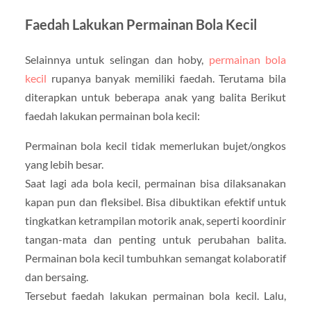
Faedah Lakukan Permainan Bola Kecil
Selainnya untuk selingan dan hoby,
permainan bola
kecil
rupanya banyak memiliki faedah. Terutama bila
diterapkan untuk beberapa anak yang balita Berikut
faedah lakukan permainan bola kecil:
Permainan bola kecil tidak memerlukan bujet/ongkos
yang lebih besar.
Saat lagi ada bola kecil, permainan bisa dilaksanakan
kapan pun dan fleksibel. Bisa dibuktikan efektif untuk
tingkatkan ketrampilan motorik anak, seperti koordinir
tangan-mata dan penting untuk perubahan balita.
Permainan bola kecil tumbuhkan semangat kolaboratif
dan bersaing.
Tersebut faedah lakukan permainan bola kecil. Lalu,