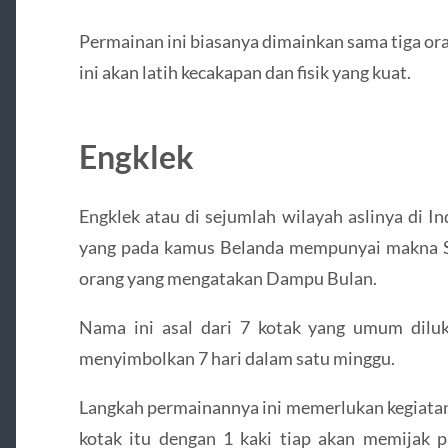
Permainan ini biasanya dimainkan sama tiga ora
ini akan latih kecakapan dan fisik yang kuat.
Engklek
Engklek atau di sejumlah wilayah aslinya di 
yang pada kamus Belanda mempunyai makna S
orang yang mengatakan Dampu Bulan.
Nama ini asal dari 7 kotak yang umum diluk
menyimbolkan 7 hari dalam satu minggu.
Langkah permainannya ini memerlukan kegiatan
kotak itu dengan 1 kaki tiap akan memijak