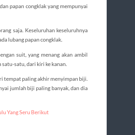
k dan papan congklak yang mempunyai
rang saja. Keseluruhan keseluruhnya
pada lubang papan congklak.
dengan suit, yang menang akan ambil
satu-satu, dari kiri ke kanan.
ri tempat paling akhir menyimpan biji.
i jumlah biji paling banyak, dan dia
u Yang Seru Berikut