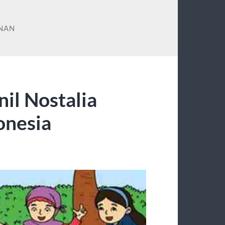
NAN
il Nostalia
onesia