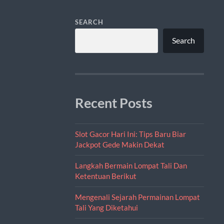
SEARCH
Search
Recent Posts
Slot Gacor Hari Ini: Tips Baru Biar
Jackpot Gede Makin Dekat
Langkah Bermain Lompat Tali Dan
Ketentuan Berikut
Mengenali Sejarah Permainan Lompat
Tali Yang Diketahui