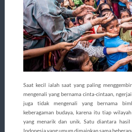
Saat kecil ialah saat yang paling menggembir
mengenali yang bernama cinta-cintaan, ngerj
juga tidak mengenali yang bernama bim
keberagaman budaya, karena itu tiap wilaya
yang menarik dan unik. Satu diantara hasil 
Indonesia yang umum dimainkan sama beberapa