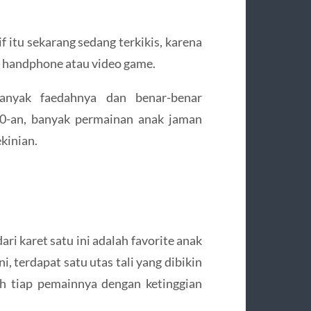
f itu sekarang sedang terkikis, karena
n handphone atau video game.
banyak faedahnya dan benar-benar
0-an, banyak permainan anak jaman
kinian.
ri karet satu ini adalah favorite anak
i, terdapat satu utas tali yang dibikin
leh tiap pemainnya dengan ketinggian