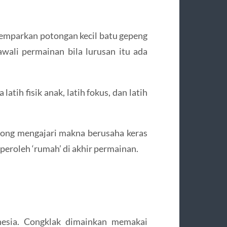
emparkan potongan kecil batu gepeng
wali permainan bila lurusan itu ada
 latih fisik anak, latih fokus, dan latih
olong mengajari makna berusaha keras
eroleh ‘rumah’ di akhir permainan.
onesia. Congklak dimainkan memakai