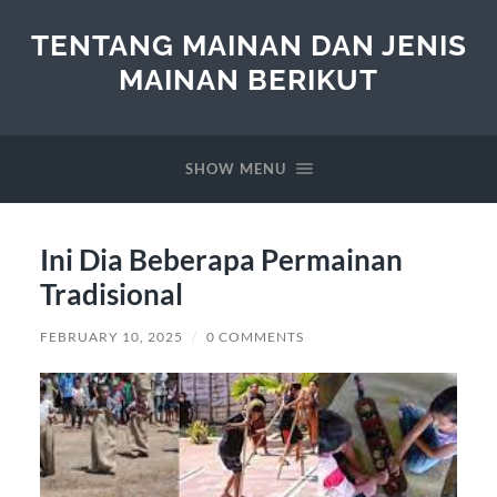
TENTANG MAINAN DAN JENIS
MAINAN BERIKUT
SHOW MENU
Ini Dia Beberapa Permainan
Tradisional
FEBRUARY 10, 2025
/
0 COMMENTS