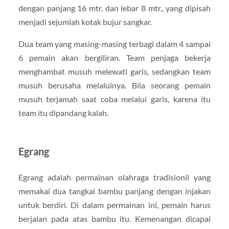
dengan panjang 16 mtr. dan lebar 8 mtr., yang dipisah
menjadi sejumlah kotak bujur sangkar.
Dua team yang masing-masing terbagi dalam 4 sampai
6 pemain akan bergiliran. Team penjaga bekerja
menghambat musuh melewati garis, sedangkan team
musuh berusaha melaluinya. Bila seorang pemain
musuh terjamah saat coba melalui garis, karena itu
team itu dipandang kalah.
Egrang
Egrang adalah permainan olahraga tradisionil yang
memakai dua tangkai bambu panjang dengan injakan
untuk berdiri. Di dalam permainan ini, pemain harus
berjalan pada atas bambu itu. Kemenangan dicapai