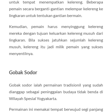
untuk tempat menempatkan kelereng. Beberapa
pemain secara berganti-gantian melempar kelereng ke
lingkaran untuk tentukan gantian bermain.
Kemudian, pemain harus menyinggung kelereng
mereka dengan tujuan keluarkan kelereng musuh dari
lingkaran. Bila sukses jatuhkan sejumlah kelereng
musuh, kelereng itu jadi milik pemain yang sukses
menyentilnya.
Gobak Sodor
Gobak sodor ialah permainan tradisionil yang sudah
dianggap sebagai peninggalan budaya tidak benda di
Wilayah Spesial Yogyakarta.
Permainan ini memakai tempat berwujud segi panjang