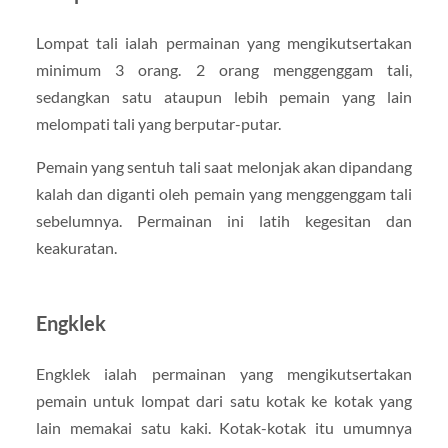
Lompat tali ialah permainan yang mengikutsertakan
minimum 3 orang. 2 orang menggenggam tali,
sedangkan satu ataupun lebih pemain yang lain
melompati tali yang berputar-putar.
Pemain yang sentuh tali saat melonjak akan dipandang
kalah dan diganti oleh pemain yang menggenggam tali
sebelumnya. Permainan ini latih kegesitan dan
keakuratan.
Engklek
Engklek ialah permainan yang mengikutsertakan
pemain untuk lompat dari satu kotak ke kotak yang
lain memakai satu kaki. Kotak-kotak itu umumnya