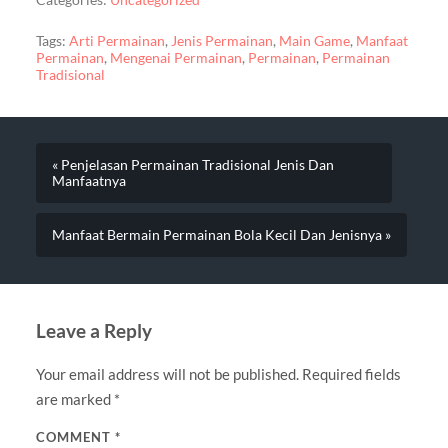
Categories:
Uncategorized
Tags:
Arti Permainan
,
Jenis Permainan
,
Main Game
,
Manfaat
Permainan
,
Mengenai Permainan
,
Permainan
,
Permainan
Tradisional
« Penjelasan Permainan Tradisional Jenis Dan
Manfaatnya
Manfaat Bermain Permainan Bola Kecil Dan Jenisnya »
Leave a Reply
Your email address will not be published.
Required fields
are marked
*
COMMENT
*